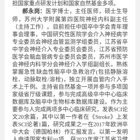
担国家重点研发计划和国家自然基金多项。
郝永岗：
医学博士，主任医师，硕士生导
师，苏州大学附属第四医院神经内科副主任
（主持工作）。目前担任中国卒中学会青年理
事会理事，中国研究性医院学会介入神经病学
专业委员会神经血管监测学组委员，江苏省卒
中学会神经介入专业委员会委员，江苏省预防
医学会脑血管病专业委员会委员，苏州市医学
会神经内科学分会神经介入学组副组长。熟练
掌握急性缺血性脑卒中急救治疗(包括静脉溶
栓、动脉取栓/溶栓)，独立开展血管内介入手
术上千例。主持省自然基金一项并参与多项国
家级省厅级课题，参与完成高级卒中中心临床
数据库及脑卒中生物标本数据库建设。作为主
要参与人完成两项多中心临床研究，发表SCI论
文20余篇，其中以第一作者在《Stroke》上发
表SCI论著1篇，研究成果之一在2017年欧洲卒
中大会（德国柏林）作汇报发言。以第一发明
人申请国家专利一项。获2023年度江苏省卫健