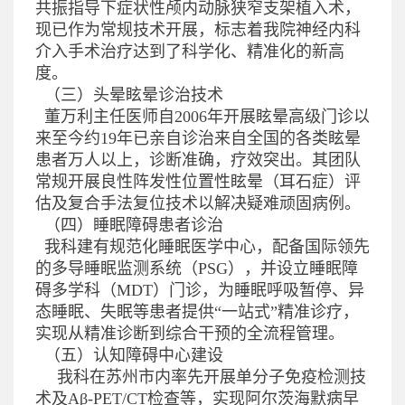
共振指导下症状性颅内动脉狭窄支架植入术，
现已作为常规技术开展，标志着我院神经内科
介入手术治疗达到了科学化、精准化的新高
度。
（三）头晕眩晕诊治技术
董万利主任医师自
2006
年开展眩晕高级门诊以
来至今约
19
年已亲自诊治来自全国的各类眩晕
患者万人以上，诊断准确，疗效突出。其团队
常规开展良性阵发性位置性眩晕（耳石症）评
估及复合手法复位技术以解决疑难顽固病例。
（四）睡眠障碍患者诊治
我科建有规范化睡眠医学中心，配备国际领先
的多导睡眠监测系统（
PSG
），并设立睡眠障
碍多学科（
MDT
）门诊，为睡眠呼吸暂停、异
态睡眠、失眠等患者提供“一站式”精准诊疗，
实现从精准诊断到综合干预的全流程管理。
（五）认知障碍中心建设
我科在苏州市内率先开展单分子免疫检测技
术及
A
β
-PET/CT
检查等，实现阿尔茨海默病早