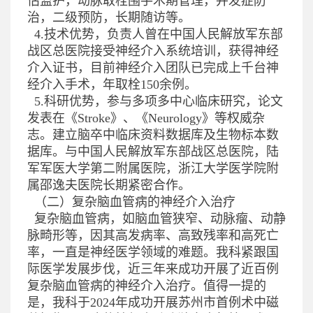
估监护，动脉取栓围手术期管理，并发症防
治，二级预防，长期随访等。
4.
技术优势，负责人曾在中国人民解放军东部
战区总医院接受神经介入系统培训，获得神经
介入证书，目前神经介入团队已完成上千台神
经介入手术，年取栓
150
余例。
5.
科研优势，参与多项多中心临床研究，论文
发表在《
Stroke
》、《
Neurology
》等权威杂
志。建立脑卒中临床资料数据库及生物标本数
据库。与中国人民解放军东部战区总医院，陆
军军医大学第二附属医院，浙江大学医学院附
属邵逸夫医院长期紧密合作。
（二）复杂脑血管病的神经介入治疗
复杂脑血管病，如脑血管狭窄、动脉瘤、动静
脉畸形等，因其高发病率、高致残率和高死亡
率，一直是神经医学领域的难题。我科紧跟国
际医学发展步伐，近三年来成功开展了近百例
复杂脑血管病的神经介入治疗。值得一提的
是，我科于
2024
年成功开展苏州市首例术中磁