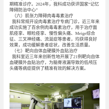
期精准诊疗。
2024
年，我科成功获评国家“记忆
障碍防治中心”
（六）肌张力障碍肉毒毒素治疗
我科常规开设肉毒素治疗专病门诊，近三年来
成功实施了百余例肉毒毒素治疗，用于治疗面
肌痉挛、眼睑痉挛、慢性偏头痛、
Meige
综合
征、三叉神经痛、流涎症等患者，均获得良好
效果，成功缓解患者症状，改善生活质量。
（七）靶向自体血硬膜外血贴治疗
我科室近三年来创新性地开展了
21
例靶向自体
血硬膜外血贴治疗，为脑脊液漏导致的低颅压
头痛等病症提供了精准有效的解决方案。