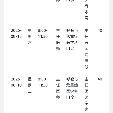
专
家
号
2026-
星
8:00-
主
呼吸与
主
40
08-15
期
11:30
任
危重症
任
六
医
医学科
医
师
门诊
师
专
家
号
2026-
星
8:00-
主
呼吸与
主
40
08-18
期
11:30
任
危重症
任
二
医
医学科
医
师
门诊
师
专
家