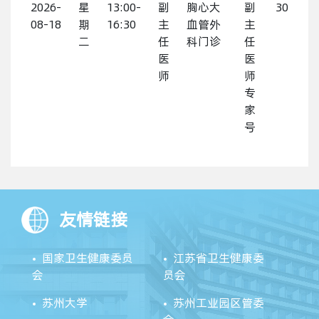
2026-
星
13:00-
副
胸心大
副
30
08-18
期
16:30
主
血管外
主
二
任
科门诊
任
医
医
师
师
专
家
号
友情链接
国家卫生健康委员
江苏省卫生健康委
会
员会
苏州大学
苏州工业园区管委