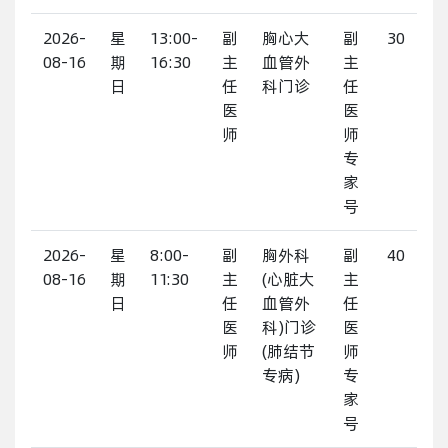
2026-
星
13:00-
副
胸心大
副
30
08-16
期
16:30
主
血管外
主
日
任
科门诊
任
医
医
师
师
专
家
号
2026-
星
8:00-
副
胸外科
副
40
08-16
期
11:30
主
(心脏大
主
日
任
血管外
任
医
科)门诊
医
师
(肺结节
师
专病)
专
家
号