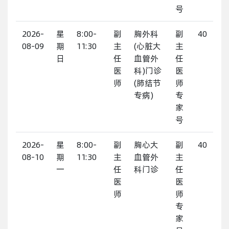
号
2026-
星
8:00-
副
胸外科
副
40
08-09
期
11:30
主
(心脏大
主
日
任
血管外
任
医
科)门诊
医
师
(肺结节
师
专病)
专
家
号
2026-
星
8:00-
副
胸心大
副
40
08-10
期
11:30
主
血管外
主
一
任
科门诊
任
医
医
师
师
专
家