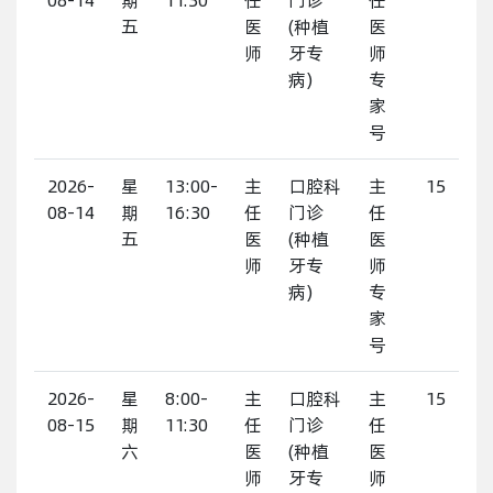
五
医
(种植
医
师
牙专
师
病)
专
家
号
2026-
星
13:00-
主
口腔科
主
15
08-14
期
16:30
任
门诊
任
五
医
(种植
医
师
牙专
师
病)
专
家
号
2026-
星
8:00-
主
口腔科
主
15
08-15
期
11:30
任
门诊
任
六
医
(种植
医
师
牙专
师