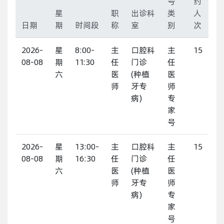
号
约
星
职
出诊科
类
人
日期
期
时间段
称
室
别
次
2026-
星
8:00-
主
口腔科
主
15
08-08
期
11:30
任
门诊
任
六
医
(种植
医
师
牙专
师
病)
专
家
号
2026-
星
13:00-
主
口腔科
主
15
08-08
期
16:30
任
门诊
任
六
医
(种植
医
师
牙专
师
病)
专
家
号