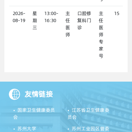
2026-
星
13:00-
主
口腔修
主
15
08-19
期
16:30
任
复科门
任
三
医
诊
医
师
师
专
家
号
友情链接
国家卫生健康委员
江苏省卫生健康委
会
员会
苏州大学
苏州工业园区管委