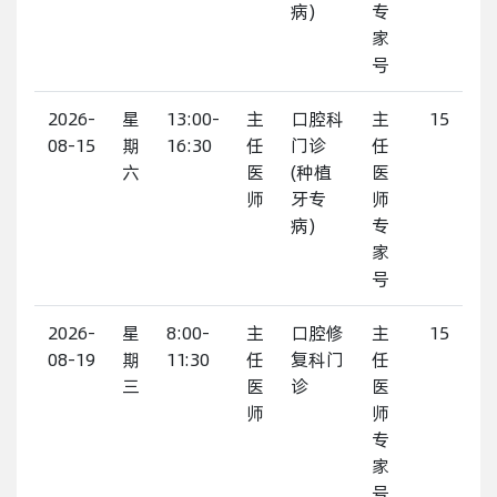
病)
专
家
号
2026-
星
13:00-
主
口腔科
主
15
08-15
期
16:30
任
门诊
任
六
医
(种植
医
师
牙专
师
病)
专
家
号
2026-
星
8:00-
主
口腔修
主
15
08-19
期
11:30
任
复科门
任
三
医
诊
医
师
师
专
家
号