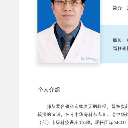
简介：
擅长：
脊柱骨
个人介绍
师从著名骨科专家唐天驷教授，曾多次赴欧
较深的造诣。在《中华骨科杂志》、《中华外科
﹙部﹚市级科技进步奖6项。现任国际 SIC