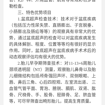
官、妇产科、外周血管、肌骨等常规彩色多普
勒检查。
三、特色优势项目
1.
盆底超声检查技术：技术对于盆底疾病
（包括压力性尿失禁、直肠膨出、子宫脱垂、
小肠膨出及肠疝等等）的观察具有非常大的优
势，通过盆底超声的检查可以对盆底疾病发生
的具体解剖、程度、位置等等均有很好的显示
作用。同时，盆底超声在盆底疾病手术术后的
动态观察评估均有很大的优势。
2.
胎儿早孕期筛查技术：对
11-13+6
周胎儿
颈项透明层（
NT
）测量，观察胎儿鼻骨以及胎
儿细微结构包括颅骨强回声环、双侧眼眶、上
唇、鼻后三角、心后四腔观、左室流出道、 三
血管气管平面、胃泡、膀胱、膈肌、双肾、肱
骨、尺桡骨、手、股骨、胫腓骨、足、脐血管
等，可尽早筛查出畸形胎儿，提高生育质量。