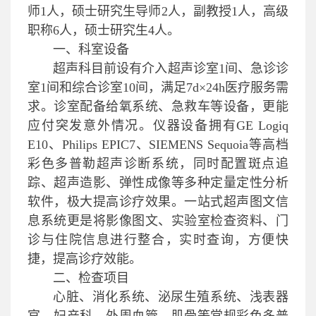
师
1
人，硕士研究生导师
2
人，副教授
1
人，高级
职称
6
人，硕士研究生
4
人。
一、科室设备
超声科目前设有介入超声诊室
1
间、急诊诊
室
1
间和综合诊室
10
间，满足
7d
×
24h
医疗服务需
求。诊室配备给氧系统、急救车等设备，更能
应付突发意外情况。仪器设备拥有
GE Logiq
E10
、
Philips EPIC7
、
SIEMENS Sequoia
等高档
彩色多普勒超声诊断系统，同时配置斑点追
踪、超声造影、弹性成像等多种定量定性分析
软件，极大提高诊疗效果。一站式超声图文信
息系统更是将影像图文、实验室检查资料、门
诊与住院信息进行整合，实时查询，方便快
捷，提高诊疗效能。
二、检查项目
心脏、消化系统、泌尿生殖系统、浅表器