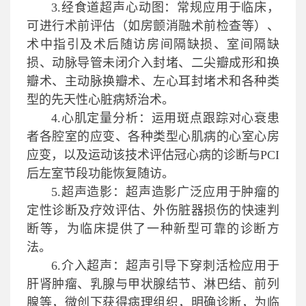
3.
经食道超声心动图：常规应用于临床，
可进行术前评估（如房颤消融术前检查等）、
术中指引及术后随访房间隔缺损、室间隔缺
损、动脉导管未闭介入封堵、二尖瓣成形和换
瓣术、主动脉换瓣术、左心耳封堵术和各种类
型的先天性心脏病矫治术。
4.
心肌定量分析：运用斑点跟踪对心衰患
者各腔室的应变、各种类型心肌病的心室心房
应变，以及运动该技术评估冠心病的诊断与
PCI
后左室节段功能恢复随访。
5.
超声造影：超声造影广泛应用于肿瘤的
定性诊断及疗效评估、外伤脏器损伤的快速判
断等，为临床提供了一种新型可靠的诊断方
法。
6.
介入超声：超声引导下穿刺活检应用于
肝肾肿瘤、乳腺与甲状腺结节、淋巴结、前列
腺等，微创下获得病理组织，明确诊断，为临