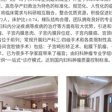
症、高危孕产妇救治为特色的标准化、规范化、人性化的
，将临床需求与科研相互融合，整合优质资源，积极促进
72人，床护比1:0.74，梯队结构合理，团队拥有良好
妇科内分泌疾病等疾病的治疗等方面有较大优势，引进和
瘤、子宫内膜息肉、子宫内膜异位症、子宫内膜癌、宫颈
省位于前列；常规开展妇产科三
/
四级手术和各类限制性高
日间宫腔镜手术）包括：子宫畸形矫正术、粘膜下肌瘤、
术，已为很多不孕家庭带来了福音；由妇科肿瘤专业学组
供“一站式”诊疗模式，达到国内妇科肿瘤质量控制标准