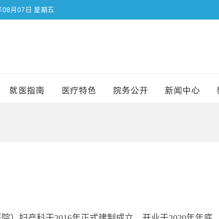
年08月07日 星期五
就医指南
医疗特色
院务公开
新闻中心
医院）妇产科于
2016
年正式建制成立，开业于
2020
年年底