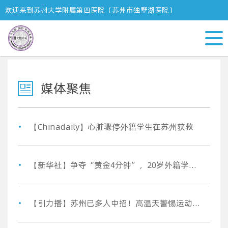
欢迎来到苏州大学附属第四医院（苏州市独墅湖医院）
首页
新闻中心
媒体聚焦
媒体聚焦
【Chinadaily】心脏骤停外籍学生在苏州获救
【新华社】争夺“黄金4分钟”，20岁外籍学生被接力救回来了
【引力播】苏州已多人中招！高温天警惕运动性横纹肌溶解症