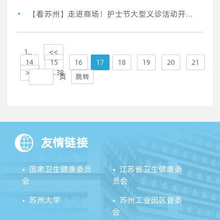
【看苏州】走进商场！护士节大型义诊活动开诊啦
1...
<<
14
15
16
17
18
19
20
21
>>
...38
页
跳转
友情链接
国家卫生健康委员
江苏省卫生健康委
会
员会
苏州大学
苏州工业园区管委
会