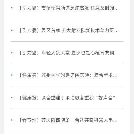
【引力播】高温季胃肠道急症高发 注意及时调整饮食
【引力播】园区首家 苏大附四院新技术助力更多家庭获“生”机
【引力播】年轻人别大意 夏季也是心梗高发期
【健康报】苏州大学附属第四医院：复合手术室有效降低介入治疗风险
【健康报】嗓音重建手术助患者重获“好声音”
【看苏州】苏大附四院第一台达芬奇机器人手术顺利完成！