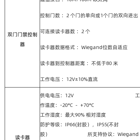
控制门数 ：
2
个门的单向或
1
个门的双向进出
可连接读卡器数 ：
2
个
双门门禁控制
器
读卡器数据格式 ：
Wiegand
位数自适应
读卡器到控制器距离 ：不低于
80
米
工作电压 ：
12V
±
10%
直流
供电电压：
12V
工
作温度：
-20
°
C
－
+70
°
C
工作湿度：最大
90%
相对湿度
防护等级：
IP66(
封胶），
IP55(
不封
胶）
所支持协议：
Wiegand
读卡器