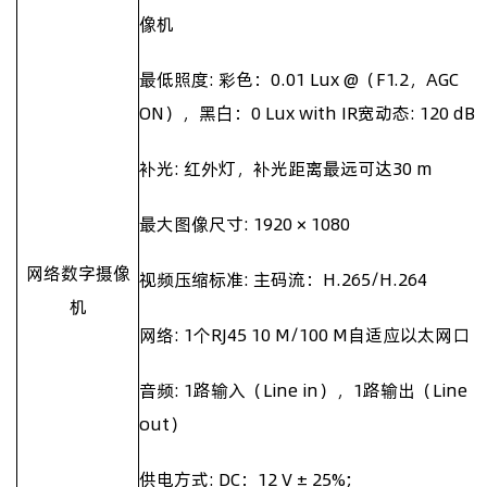
像机
最低照度
:
彩色：
0.01 Lux @
（
F1.2
，
AGC
ON
），黑白：
0 Lux with IR
宽动态
: 120 dB
补光
:
红外灯，补光距离最远可达
30 m
最大图像尺寸
: 1920
×
1080
网络数字摄像
视频压缩标准
:
主码流：
H.265/H.264
机
网络
: 1
个
RJ45 10 M/100 M
自适应以太网口
音频
: 1
路输入（
Line in
），
1
路输出（
Line
out
）
供电方式
: DC
：
12 V
±
25%;