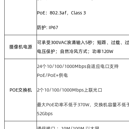
PoE
：
802.3af
，
Class 3
防护
: IP67
可承受
300VAC
浪涌输入
5
秒；短路、过载、
摄像机电源
电压保护；自然冷风方式；功率
120W
24
个
10/100/1000Mbps
自适应电口支持
PoE/PoE+
供电
POE
交换机
2
个
10/100/1000Mbps
上联光口
最大
PoE
功率不低于
370W
，交换机容量不低
52Gbps
通信接口 ：
10M/100M
以太网