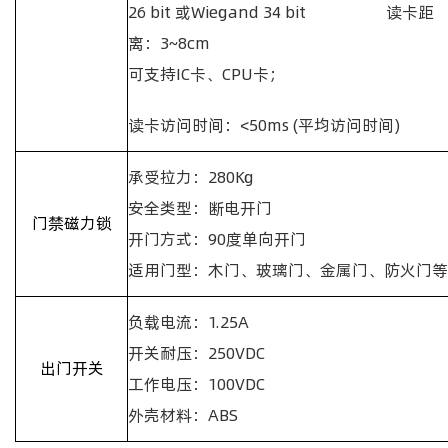
26 bit
或
Wiegand 34 bit
读卡距
离：
3~8cm
可支持
IC
卡、
CPU
卡；
读卡访问时间：
<50ms (
平均访问时间
)
承受拉力：
280Kg
安全类型：断电开门
门禁磁力锁
开门方式：
90
度单向开门
适用门型：木门、玻璃门、金属门、防火门等
负载电流：
1.25A
开关耐压：
250VDC
出门开关
工作电压：
100VDC
外壳材料：
ABS