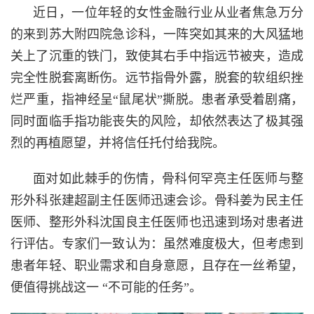
近日，一位年轻的女性金融行业从业者焦急万分
的来到苏大附四院急诊科，一阵突如其来的大风猛地
关上了沉重的铁门，致使其右手中指远节被夹，造成
完全性脱套离断伤。远节指骨外露，脱套的软组织挫
烂严重，指神经呈“鼠尾状”撕脱。患者承受着剧痛，
同时面临手指功能丧失的风险，却依然表达了极其强
烈的再植愿望，并将信任托付给我院。
面对如此棘手的伤情，骨科何罕亮主任医师与整
形外科张建超副主任医师迅速会诊。骨科姜为民主任
医师、整形外科沈国良主任医师也迅速到场对患者进
行评估。专家们一致认为：虽然难度极大，但考虑到
患者年轻、职业需求和自身意愿，且存在一丝希望，
便值得挑战这一 “不可能的任务”。