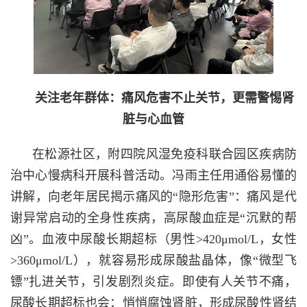
关注老年群体：痛风危害不止关节，更需警惕肾
脏与心血管
在松源社区，附四院风湿免疫科联合园区疾病防
治中心慢病科开展科普活动。冯雨主任用通俗易懂的
讲解，向老年居民揭示痛风的“隐形危害”：痛风是代
谢异常启动的全身性疾病，高尿酸血症是“沉默的帮
凶”。血液中尿酸长期超标（男性>420μmol/L，女性
>360μmol/L），就容易形成尿酸盐晶体，像“微型飞
镖”扎进关节，引发剧烈炎症。即使有人关节不痛，
尿酸长期超标也会：悄悄腐蚀肾脏，形成尿酸性肾结