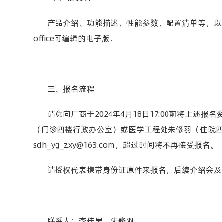
产品介绍、功能描述、性能参数、配置清单等，以
office
可编辑的电子版。
三、报名流程
请意向厂商于
2024
年
4
月
18
日
17:00
前将上述报名
（门诊四楼行政办公室）或医学工程处朱修羽（住院
sdh_yg_zxy@163.com
，超过时间将不再接受报名。
请授权代表携带身份证原件来报名，后续介绍会及
联系人：李佳男、朱修羽