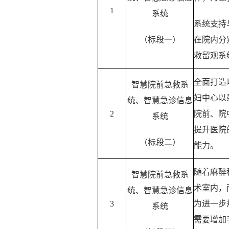
1
系统
系统支持
（标段一）
在院内分
救留观系
全面打造
智慧院前急救系
妇中心以
统、智慧急诊信息
2
院前、院
系统
提升医院
（标段二）
能力。
随着麻醉
智慧院前急救系
术室内，
统、智慧急诊信息
3
为进一步
系统
需要增加