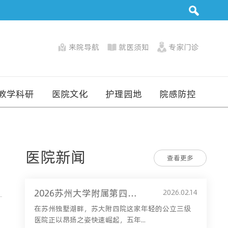
来院导航
就医须知
专家门诊
教学科研
医院文化
护理园地
院感防控
医院新闻
查看更多
2026苏州大学附属第四医院（苏州市独墅湖医院）新春贺词：这一年，我们淬炼五载让“苏四”更“舒适”
2026.02.14
在苏州独墅湖畔，苏大附四院这家年轻的公立三级
医院正以昂扬之姿快速崛起，五年...