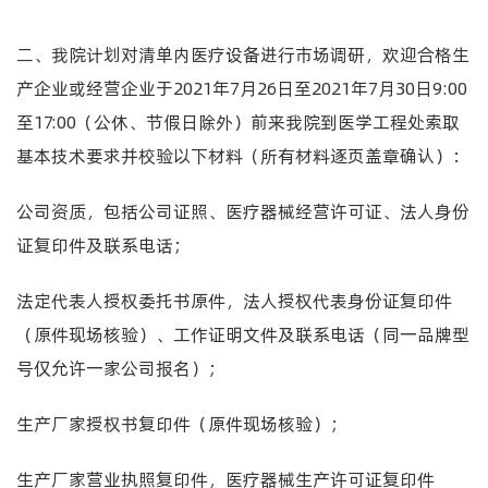
二、我院计划对清单内医疗设备进行市场调研，欢迎合格生
产企业或经营企业
于
202
1年7
月
2
6
日至
202
1年7月30日9
:00
至
1
7
:00
（公休、节假日除外）
前来我院到医学工程处索取
基本技术要求并校验以下材料（所有
材料逐页
盖章
确认
）：
公司资质，包括公司证照、医疗器械经营许可证、法人身份
证复印件及联系电话；
法定代表人授权委托书原件，法人授权代表
身份证复印件
（原件现场核验）、工作证明文件及联系电话（同一品牌型
号仅允许一家公司报名）；
生产厂家授权书复印件（原件现场核验）；
生产厂家营业执照复印件，医疗器械生产许可证复印件