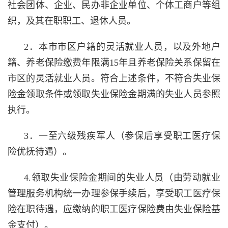
社会团体、企业、民办非企业单位、个体工商户等组
织，
及其
在职职工
、退休人员
。
2．本市市区户籍的
灵活就业人员
，以及外地户
籍、养老保险缴费年限满
15年且养老保险关系保留在
市区的灵活就业人员
。
符合上述条件，不符合失业保
险金领取条件或领取失业保险金期满的失业人员参照
执行。
3．一至六级
残疾军人
（
参保
后
享受职工医疗保
险优抚
待遇）
。
4.领取失业保险金期间的失业人员（由劳动就业
管理服务机构统一办理参保手续后，享受职工医疗保
险在职待遇，应缴纳的职工医疗保险费由失业保险基
金支付）。