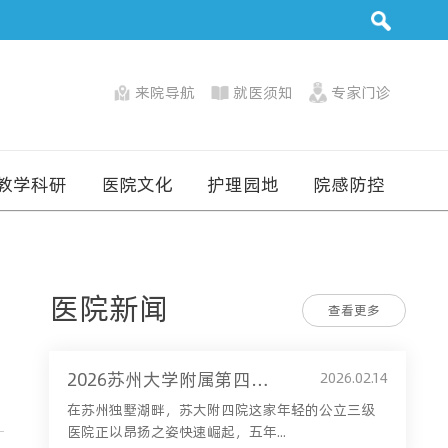
来院导航
就医须知
专家门诊
教学科研
医院文化
护理园地
院感防控
医院新闻
查看更多
2026苏州大学附属第四医院（苏州市独墅湖医院）新春贺词：这一年，我们淬炼五载让“苏四”更“舒适”
2026.02.14
在苏州独墅湖畔，苏大附四院这家年轻的公立三级
医院正以昂扬之姿快速崛起，五年...