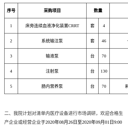
序号
采购项目
数量
1
床旁连续血液净化装置CRRT
套
4
2
系统输注泵
套
46
3
输液泵
台
70
4
注射泵
台
130
5
肠内营养泵
台
70
二、我院计划对清单内医疗设备进行市场调研，欢迎合格生
产企业或经营企业
于
2020
年
08
月
26
日至
2020
年
09
月
01
日
9:00